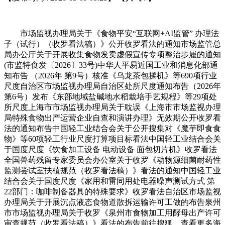
市场监视办理局关于《食物平安“互联网+AI监管” 办理法
子（试行）（收罗看法稿）》公开收罗看法的通知市场监管总
局办公厅关于开展收集食物发卖虚假宣传专项整治步履的通知
(市监特食发〔2026〕33号)中华人平易近国工业和消息化部通
知布告 （2026年 第9号）核准《乌龙茶包揉机》等690项行业
尺度自治区市场监视办理局自治区处所尺度通知布告（2026年
第6号）发布《东部地域盐碱地水稻栽培手艺规程》等29项处
所尺度上海市市场监视办理局关于耽误《上海市市场监视办理
局特殊食物出产运营企业自查和演讲办理》无效期公开收罗看
法的通知布告中国轻工业结合会关于公开搜集对《魔芋即食食
物》等60项轻工行业尺度打算项目标看法中国轻工业结合会关
于国度尺度《饮食加工设备 电动设备 面包切片机》收罗看法
全国兽药残留专家委员会办公室关于收罗《动物源细菌耐药性
监测尝试室扶植规范（收罗看法稿）》看法的通知中国轻工业
结合会关于国度尺度《家用和雷同用处电器噪声测试方式 第
22部门：咖啡制备器具的特殊要求》收罗看法自治区市场监视
办理局关于开展沉点液态食物道散拆运输许可工做的布告泉州
市市场监视办理局关于收罗《泉州市食物加工用酵母出产许可
审查规范（收罗看法稿）》看法的布告前往搜狐，查看更多海