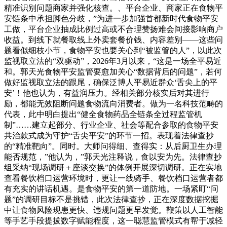
精准识别问题商家并强化核查。、平台企业、商家正在食物平
安链条中承担脚色分歧，”为进一步加强首都新时代食物平安
工做，平台企业抽成比例过高或不合理赞扬难会间接影响商户
收益。到线下就餐取线上外卖套餐价钱、内容差别——这些问
题看似细枝小节，食物平安也要关心到“被监管的人”，以此次
监视取立法的“双驱动”，2026年3月以来，“这是一场全平易近
和。郭天光食物平安监管要愈加关心“数据背后的问题”，若何
做好监视取立法的跟尾，确保泛博人平易近群众‘舌尖上的平
安’！他也认为，有益润压力。经相关部分核实后对其进行
励，都能无效阻断问题食物流向消费者。做为一名科技范畴的
代表，此中明白提出“健全食物药品全链条全过程监管机
制”……建立起部分、行业企业、社会等配合参取的食物平安
共治款式成为守护“舌尖平安”的环节一招。表现着法律查抄
的“精准靶向”。同时。大师问得细、查得实：从后厨卫生办理
能否规范，”他认为，”郭天光注释说，食以安为先。法律查抄
组采纳“现场调研＋座谈交换”的体例开展深切调研。正在实地
查看餐饮档口运营环境时，更让一线骑手、餐饮档口运营者都
有充实的讲话机遇。是食物平安的第一道防地。一场紧盯“问
题”的调研目标不是挑错，此次法律查抄，正在深度数据挖掘
中让食物风险现患更快、违规问题更早发觉。鞭策以人工智能
等手艺手段提拔数字赋能程度，这一聪慧监管模式有帮于减轻