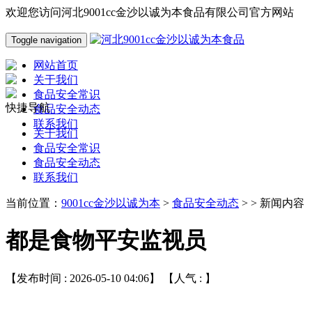
欢迎您访问河北9001cc金沙以诚为本食品有限公司官方网站
Toggle navigation
网站首页
关于我们
食品安全常识
快捷导航
食品安全动态
联系我们
关于我们
食品安全常识
食品安全动态
联系我们
当前位置：
9001cc金沙以诚为本
>
食品安全动态
> > 新闻内容
都是食物平安监视员
【发布时间 : 2026-05-10 04:06】 【人气 :
】