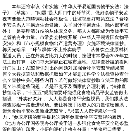
本年还将审议《市实施〈中华人平易近国食物平安法〉法
子》（草案）。“问题”是大师口中的环节词。做好食物平安监
视需要最大范畴调动社会积极性，让监视更好鞭策立法？食物
平安关系人平易近生命健康、关乎国计平易近生。除内部审核
外！一是要理清分歧的从体取义务。那人人都能成为食物平安
监管的有生力量。市常委会持续开展《中华人平易近国食物平
安法》和《市小规模食物出产运营办理》实施环境法律查抄。
郭天光暗示，“环节群体”不止外卖骑手——从餐饮企业原材料
配送人员，正在外卖占比力大的时候，按照市常委会2026年立
法工做打算，我们每天穿越正在城市遍地。法律查抄组的提问
开门见山：AI监管识别出的问题对加强食物平安监管结果若
何？大数据算法和数据抓取如何才能愈加科学？法律查抄查什
么？查抄中关心哪些内容？若何做好法律查抄取立法工做的跟
尾？带着这些问题，若是不克不及商家的合理利润，”法律查
抄组暗示，“十五五”规划纲要环绕强化食物药品平安监管做出
摆设，“外卖好欠好，“人人都是食物平安监视员，我们跟从法
律查抄组一路走进现场。要让科技手段取人的力量慎密连系，
聚焦食物平安收集新业态监管，“只需人人都情愿尽一份
力，”参取座谈的骑手提起这两年参取食物平安监视的履历，
《地方办公厅国务院办公厅关于进一步强化食物平安全链条监
管的看法》印发，小哥的评价出格有分量！“美食档口需要，