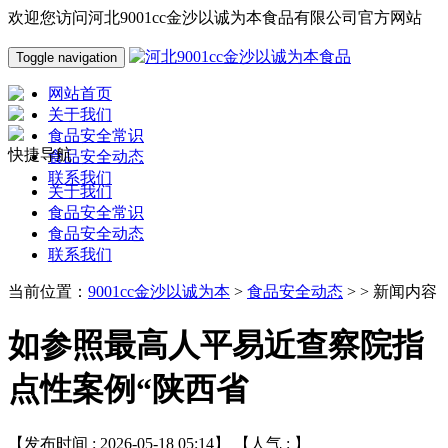
欢迎您访问河北9001cc金沙以诚为本食品有限公司官方网站
Toggle navigation
网站首页
关于我们
食品安全常识
快捷导航
食品安全动态
联系我们
关于我们
食品安全常识
食品安全动态
联系我们
当前位置：
9001cc金沙以诚为本
>
食品安全动态
> > 新闻内容
如参照最高人平易近查察院指
点性案例“陕西省
【发布时间 : 2026-05-18 05:14】 【人气 :
】