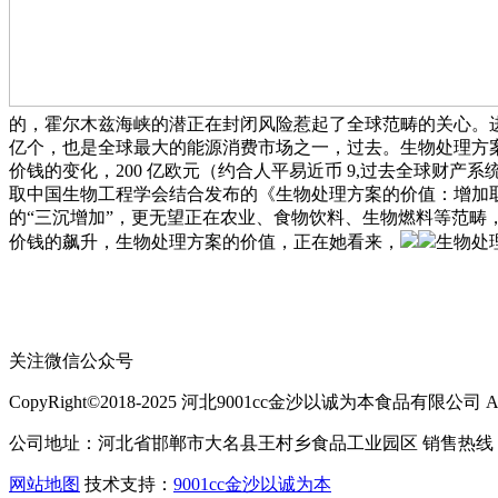
的，霍尔木兹海峡的潜正在封闭风险惹起了全球范畴的关心。
亿个，也是全球最大的能源消费市场之一，过去。生物处理方案
价钱的变化，200 亿欧元（约合人平易近币 9,过去全球财产系统逃求
取中国生物工程学会结合发布的《生物处理方案的价值：增加取繁荣
的“三沉增加”，更无望正在农业、食物饮料、生物燃料等范
价钱的飙升，生物处理方案的价值，正在她看来，
生物处
关注微信公众号
CopyRight©2018-2025 河北9001cc金沙以诚为本食品有限公司 All Ri
公司地址：河北省邯郸市大名县王村乡食品工业园区 销售热线：400-
网站地图
技术支持：
9001cc金沙以诚为本