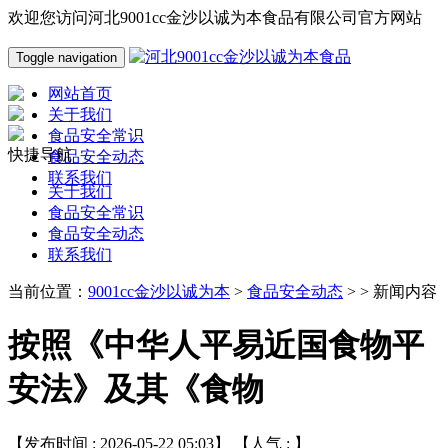
欢迎您访问河北9001cc金沙以诚为本食品有限公司官方网站
Toggle navigation
网站首页
关于我们
食品安全常识
快捷导航
食品安全动态
联系我们
关于我们
食品安全常识
食品安全动态
联系我们
当前位置：
9001cc金沙以诚为本
>
食品安全动态
> > 新闻内容
按照《中华人平易近国食物平
安法》及其《食物
【发布时间 : 2026-05-22 05:03】 【人气 :
】