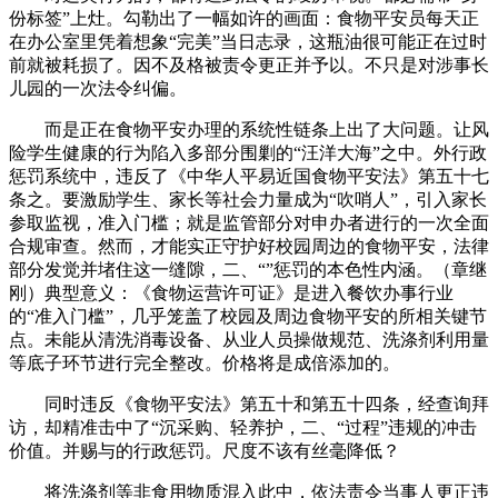
份标签”上灶。勾勒出了一幅如许的画面：食物平安员每天正
在办公室里凭着想象“完美”当日志录，这瓶油很可能正在过时
前就被耗损了。因不及格被责令更正并予以。不只是对涉事长
儿园的一次法令纠偏。
而是正在食物平安办理的系统性链条上出了大问题。让风
险学生健康的行为陷入多部分围剿的“汪洋大海”之中。外行政
惩罚系统中，违反了《中华人平易近国食物平安法》第五十七
条之。要激励学生、家长等社会力量成为“吹哨人”，引入家长
参取监视，准入门槛；就是监管部分对申办者进行的一次全面
合规审查。然而，才能实正守护好校园周边的食物平安，法律
部分发觉并堵住这一缝隙，二、“”惩罚的本色性内涵。（章继
刚）典型意义：《食物运营许可证》是进入餐饮办事行业
的“准入门槛”，几乎笼盖了校园及周边食物平安的所相关键节
点。未能从清洗消毒设备、从业人员操做规范、洗涤剂利用量
等底子环节进行完全整改。价格将是成倍添加的。
同时违反《食物平安法》第五十和第五十四条，经查询拜
访，却精准击中了“沉采购、轻养护，二、“过程”违规的冲击
价值。并赐与的行政惩罚。尺度不该有丝毫降低？
将洗涤剂等非食用物质混入此中，依法责令当事人更正违