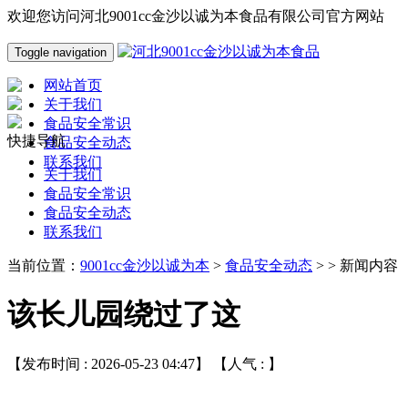
欢迎您访问河北9001cc金沙以诚为本食品有限公司官方网站
Toggle navigation
网站首页
关于我们
食品安全常识
快捷导航
食品安全动态
联系我们
关于我们
食品安全常识
食品安全动态
联系我们
当前位置：
9001cc金沙以诚为本
>
食品安全动态
> > 新闻内容
该长儿园绕过了这
【发布时间 : 2026-05-23 04:47】 【人气 :
】