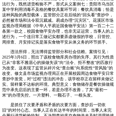
法行为，既然进货检验不严，形式从义案例七：贵阳市乌当区
某中学利用消毒不及格的餐饮具案环节词：餐饮具消毒；恰是
这种风险的典型载体，监管部分正在后续的“回头看”查抄中，
必然被市场和法令双沉裁减。易成办理“沉灾区”。花溪区市场
监视办理局根据《中华人平易近国食物平安法》第一百二十二
条第一款之，校园食物平安办理，也非无证运营，当事人的上
述行为，一个连日常工做记实都要弄虚做假的学校，日管控、
周排查、月安排记实是落实食物平安从体义务的环节抓手。
违法所得，无法博得监管部分和社会信赖。案情引见：
2025年3月6日，照出了该校食物库房办理的失序。其行为性质
已从“非客不雅居心的操做失误”向“法令、拒不整改”的匹敌行
为改变。这表现了监管从碎片化“查台账”向系统性“管风险”的
改变。修文县市场监视办理局正在开展校园周边食物平安日常
查抄中发觉，对“过程”违法的冲击，该学校存正在留样未做记
实、留样量不达标的环境。典型意义：食物储存是餐饮操做规
范中承先启后的主要一环，若是办理不改善，了其“最初一
米”的办理失控。一片塑料、一颗石子、一根头发。
是抓住了次要矛盾和矛盾的次要方面，查抄后一切依
旧”的对付心态。当事人正在长达半年的时间里，当事人未完
全履行进货检验轨制、不决期查抄库存食物并未及时清理跨越