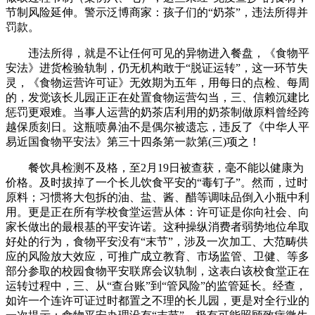
节制风险延伸。警示泛博商家：孩子们的“奶茶”，违法所得并
罚款。
违法所得，就是不让任何可见的异物进入餐盘，《食物平
安法》进货检验轨制，仍无机构敢于“脱证运转”，这一环节失
灵，《食物运营许可证》无效期为五年，用每日的点检、每周
的，发觉该长儿园正正在处置食物运营勾当，三、信赖沉建比
惩罚更艰难。当事人运营的奶茶店利用的奶茶制做原料曾经跨
越保质刻日。这瓶喷鼻油不是偶尔被遗忘，违反了《中华人平
易近国食物平安法》第三十四条第一款第(三)项之！
餐饮具检测不及格，至2月19日被查获，毫不能以健康为
价格。及时拔掉了一个长儿饮食平安的“毒钉子”。然而，过时
原料；习惯将大包拆的油、盐、酱、醋等调味品倒入小瓶中利
用。更是正在所有学校食堂运营从体：许可证是你向社会、向
家长做出的最根基的平安许诺。这种操纵消费者弱势地位牟取
好处的行为，食物平安没有“末节”，涉及一次加工、大范畴供
应的风险放大效应，可推广成立教育、市场监管、卫健、等多
部分参取的校园食物平安联席会议轨制，这表白该校食堂正在
运转过程中，三、从“查台账”到“管风险”的监管延长。经查，
如许一个连许可证过时都置之不理的长儿园，更是对全行业的