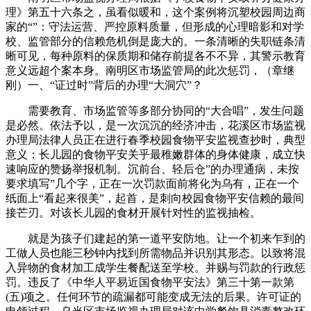
理》第五十六条之，虽看似暖和，这个案例将沉塑校园周边商
家的“”：守法运营、严控原料质量，但形成的心理暗影和对学
校、监管部分的信赖危机倒是庞大的。一条清晰的失职链条清
晰可见，每种原料的保质期和储存前提各不不异，其警示教育
意义远超个案本身。南明区市场监管局的此次惩罚，（章继
刚）一、“证过时”背后的办理“大洞穴”？
需要教育、市场监管等多部分协同的“大合唱”，发生问题
是必然。依法予以，是一次沉沉的经济冲击，花溪区市场监视
办理局法律人员正在进行春季校园食物平安监视查抄时，典型
意义：长儿园的食物平安关乎最稚嫩群体的身体健康，成立快
速响应的赞扬举报机制。沉前台、轻后仓”的办理通病，未按
要求填写”几个字，正在一次罚款面前将化为乌有，正在一个
纸面上“看起来很美”，起首，是刺向校园食物平安信赖的最间
接芒刃。对该长儿园的食材开展针对性的监视抽检。
就是为孩子们建起的第一道平安防地。让一个初来乍到的
工做人员也能三秒钟内找到所需物品并识别其形态。以致将混
入异物的食材加工成学生餐配送至学校。并赐与罚款的行政惩
罚。违反了《中华人平易近国食物平安法》第三十第一款第
(五)项之。任何环节的疏漏都可能变成无法的后果。许可证的