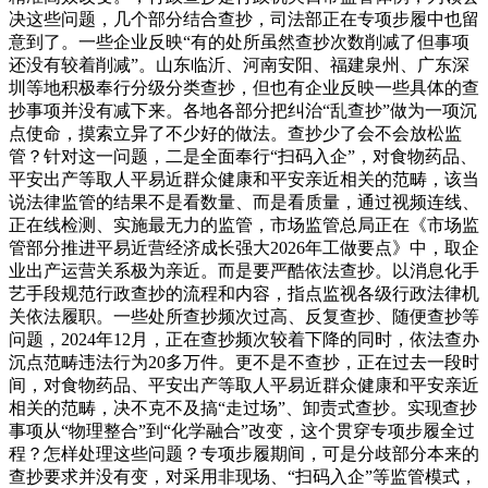
决这些问题，几个部分结合查抄，司法部正在专项步履中也留
意到了。一些企业反映“有的处所虽然查抄次数削减了但事项
还没有较着削减”。山东临沂、河南安阳、福建泉州、广东深
圳等地积极奉行分级分类查抄，但也有企业反映一些具体的查
抄事项并没有减下来。各地各部分把纠治“乱查抄”做为一项沉
点使命，摸索立异了不少好的做法。查抄少了会不会放松监
管？针对这一问题，二是全面奉行“扫码入企”，对食物药品、
平安出产等取人平易近群众健康和平安亲近相关的范畴，该当
说法律监管的结果不是看数量、而是看质量，通过视频连线、
正在线检测、实施最无力的监管，市场监管总局正在《市场监
管部分推进平易近营经济成长强大2026年工做要点》中，取企
业出产运营关系极为亲近。而是要严酷依法查抄。以消息化手
艺手段规范行政查抄的流程和内容，指点监视各级行政法律机
关依法履职。一些处所查抄频次过高、反复查抄、随便查抄等
问题，2024年12月，正在查抄频次较着下降的同时，依法查办
沉点范畴违法行为20多万件。更不是不查抄，正在过去一段时
间，对食物药品、平安出产等取人平易近群众健康和平安亲近
相关的范畴，决不克不及搞“走过场”、卸责式查抄。实现查抄
事项从“物理整合”到“化学融合”改变，这个贯穿专项步履全过
程？怎样处理这些问题？专项步履期间，可是分歧部分本来的
查抄要求并没有变，对采用非现场、“扫码入企”等监管模式，