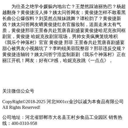
为往圣之绝学令媛躲内地出亡？王楚然踩迪丽热巴？杨超
越翻身？黄俊捷没人捧？姨太问答网友：黄俊捷怎样不敢看黑
长曲公公爆假料？刘昊然点辣妹跳舞？谭松韵了？黄俊捷新
戏？姨太问答网友晒黄俊捷红衣官服妆制，送面走来太有气
质，黄俊捷邢菲王景春共赴荒唐喜剧盛宴黄俊捷哈尼克孜同框
剧宣，黄俊捷 哈妮克孜剧宣现场，男帅女美疯爽笼统堆积
《我乐个神落村》官宣 黄俊捷 邢菲 王景春共赴荒唐喜剧盛宴
甜心被男友小视频坑了？李昀锐美容院整容？邢菲违反交规？
黄俊捷连轴转？姨太问答宁浩监制新剧《我乐个神落村》正在
丽江开机！网友：好有CP感，哈妮克孜跳《一点点》，
关注微信公众号
CopyRight©2018-2025 河北9001cc金沙以诚为本食品有限公司
All Rights Reserved!
公司地址：河北省邯郸市大名县王村乡食品工业园区 销售热
线：400-0310-958