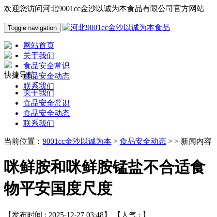
欢迎您访问河北9001cc金沙以诚为本食品有限公司官方网站
Toggle navigation
网站首页
关于我们
食品安全常识
快捷导航
食品安全动态
联系我们
关于我们
食品安全常识
食品安全动态
联系我们
当前位置：
9001cc金沙以诚为本
>
食品安全动态
> > 新闻内容
咪鲜胺和咪鲜胺锰盐不合适食
物平安国度尺度
【发布时间 : 2025-12-27 03:48】 【人气 :
】