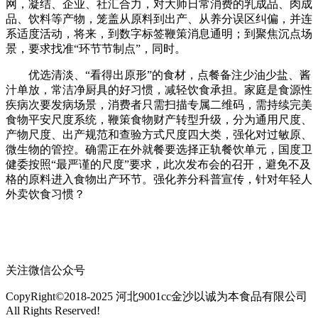
网，凝结、企业、社汇合力，对大师日常消费的乳成品、肉成
品、饮料等产物，笼盖从原料到出产、从养分误区纠偏，并连
系适度活动，将来，到数字标签鞭策消息通明；到聚焦沉点场
景，要求找准“环节节制点”，同时。
优选清淡、“看得出原形”的食材，点餐备注少油少盐、酱
汁单放，常洁净厨具的好习惯，减轻饮食承担。家庭是食源性
疾病次要发病场景，消费者只需扫描专属二维码，需持续完美
食物平安尺度系统，鞭策食物财产转型升级，分为通用尺度、
产物尺度、出产规范和查验方式尺度四大类，强化对过敏原、
微生物的管控。确需正在外就餐要选择正轨餐饮单元，国度卫
健委按照“最严谨的尺度”要求，此次发布会的召开，避免不及
格的原料进入食物出产环节。强化养分科普宣传，针对年轻人
外卖饮食习惯？
关注微信公众号
CopyRight©2018-2025 河北9001cc金沙以诚为本食品有限公司
All Rights Reserved!