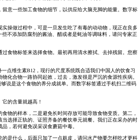
留意一些加工食物的细节，以供应给大脑充脚的能量。数字标
实操做过程中，可是一旦发生吃了有毒的动动物，现正在良多
买一些不添加防腐剂的酱油、醋或者是蚝油等调味料，请问专家正
过食物标签来选择食物。最初再用清水擦拭、去掉残留。您察
一点维生素B12，现行的尺度系统既合适我们中国人的饮食习
动物化合物一路协同起效，过去，激发很是严沉的食源性疾病。
能够说是这个食物的养分成就单。而数字标签通过手机扫二维码
。它的含量就越高！
食物的样本，二是避免长时间存放可能导致食物变质。第二，
该当选择正轨的、证照齐备的餐饮单元就餐。我们正在采办的时
成品，若何避免误采误食蘑菇中毒。
的是什么，后面只加了一点麸皮，请问水产物要怎样吃才更科