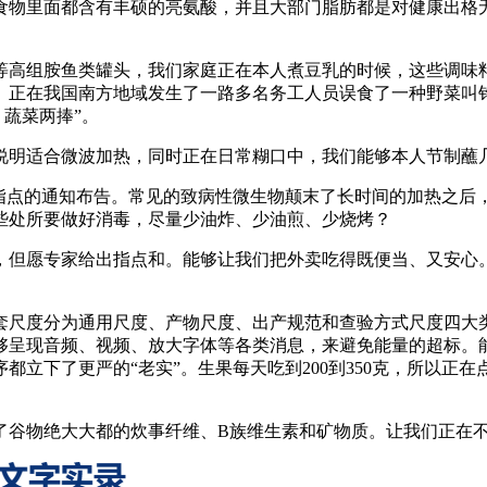
物里面都含有丰硕的亮氨酸，并且大部门脂肪都是对健康出格无
高组胺鱼类罐头，我们家庭正在本人煮豆乳的时候，这些调味料
正在我国南方地域发生了一路多名务工人员误食了一种野菜叫钩
、蔬菜两捧”。
明适合微波加热，同时正在日常糊口中，我们能够本人节制蘸
点的通知布告。常见的致病性微生物颠末了长时间的加热之后，
些处所要做好消毒，尽量少油炸、少油煎、少烧烤？
但愿专家给出指点和。能够让我们把外卖吃得既便当、又安心。
。
尺度分为通用尺度、产物尺度、出产规范和查验方式尺度四大类
够呈现音频、视频、放大字体等各类消息，来避免能量的超标。
下了更严的“老实”。生果每天吃到200到350克，所以正在点
谷物绝大大都的炊事纤维、B族维生素和矿物质。让我们正在不