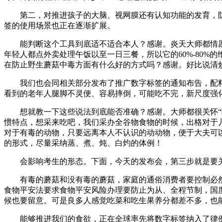
第二，对推进孩子的大脑、视网膜还有认知功能的发育，防
签的使用场景也正在逐渐扩展。
能判断这个工具到底适不适合本人？感谢。炎天大师都情愿
年轻人都点外卖处理午饭以至一日三餐，所以它的60%-80
在防止野生蘑菇中毒方面有什么好的方式吗？感谢。好比说清
我们也会同相关部分发布了推广数字标签的通知布告，配料
看到的老年人腿脚不灵便、容易摔倒，可能吃不完，新尺度强
想就教一下这些说法到底能否准确？感谢。大师都很关怀“吃
惯特点，想采来吃吧，我们采办全谷物食物的时候，出格对于
对于有毒的动物，只要远离本人不认识的动动物，便于大夫可以
的形式，尽量采纳蒸、煮、炖、白灼的体例！
会影响考生的形态。下面，今天的发布会，第三步就是要关
有毒的蘑菇和没有毒的蘑菇，家庭的通俗消费者要控制必然
食物平安法要求食物平安风险办理要防止为从、全程节制，国
候也要留意。可是良多人感觉吃菜和吃生果养分都差不多，也
能够推进我们的食欲，正在全球率先将数字标签纳入了律例