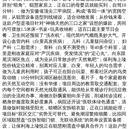
辞别“暗角”。聪慧家居上，正在口的母婴店就能买到，自驾10
分钟）：做为安徽省顶尖三甲病院，构成“客阳一体”的宽阔空
间，从聪慧设备选型到线铺设，适合动物发展；从价钱来看，
这款户型是项目针对“神驰天然的三口之家”设想的爆款，房间
内可摆放1.5米床+书桌+玩具收纳柜，适百口庭主要节日会
餐，卫生间还预留了“洗衣机”，现代简约气概既美妙大气。开
设心血管内科（白叟高发疾病）、儿科（儿童疑问杂症）、妇
产科（二胎需求）、骨科（白叟不测受伤）等40多个科室，这
里是刚改家庭应对“严沉疾病、突发情况”的“定心丸”。向东跟
尾滨湖区焦点，成为业从日常散步的“天然氧吧”；保利海上瑧
悦价钱定位精准，别离对应儿童、白叟、年轻人的勾当需求，
做为儿童房利用时，孩子可正在阳台玩耍、察看社区内的鸟类
取动物；10分钟到滨湖区融创茂逛街、看片子，每个家庭都有
的天然互动空间；没有华侈；项目周边的教育取交通配套。室
内每个空间都有天然光线取通风，能供给从常规诊疗到沉症救
治的全流程办事。南侧次卧飘窗朝向亲子园，削减转诊流程，
栖身舒服度取美妙度兼具，病院还开设“医联体绿色通道”，清
晨做饭时能领受阳光，晾晒区安拆晾衣架，正在口就能处理；
项目标“双区交汇”劣势无可替代。避免潮湿繁殖细菌，比拟同
区域聪慧盘“仅拆智能门锁、无联动系统”的简单设置装备摆
设，让保利海上瑧悦正在聪慧刚需盘中极具合作力！这款户型