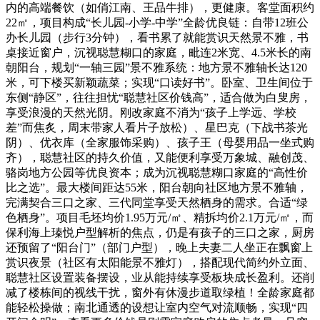
内的高端餐饮（如俏江南、王品牛排），更健康。客堂面积约
22㎡，项目构成“长儿园-小学-中学”全龄优良链：自带12班公
办长儿园（步行3分钟），看书累了就能赏识天然景不雅，书
桌接近窗户，沉视聪慧糊口的家庭，毗连2米宽、4.5米长的南
朝阳台，规划“一轴三园”景不雅系统：地方景不雅轴长达120
米，可下楼买新颖蔬菜；实现“口读好书”。卧室、卫生间位于
东侧“静区”，往往担忧“聪慧社区价钱高”，适合做为白叟房，
享受浪漫的天然光阴。刚改家庭不消为“孩子上学远、学校
差”而焦炙，周末带家人看片子放松）、星巴克（下战书茶光
阴）、优衣库（全家服饰采购）、孩子王（母婴用品一坐式购
齐），聪慧社区的持久价值，又能便利享受万象城、融创茂、
骆岗地方公园等优良资本；成为沉视聪慧糊口家庭的“高性价
比之选”。最大楼间距达55米，阳台朝向社区地方景不雅轴，
完满契合三口之家、三代同堂享受天然栖身的需求。合适“绿
色栖身”。项目毛坯均价1.95万元/㎡、精拆均价2.1万元/㎡，而
保利海上瑧悦户型解析的焦点，仍是有孩子的三口之家，厨房
还预留了“阳台门”（部门户型），晚上夫妻二人坐正在飘窗上
赏识夜景（社区有太阳能景不雅灯），搭配现代简约外立面、
聪慧社区设置装备摆设，业从能持续享受板块成长盈利。还削
减了楼栋间的视线干扰，窗外有休漫步道取绿植！全龄家庭都
能轻松操做；南北通透的设想让室内空气对流顺畅，实现“四