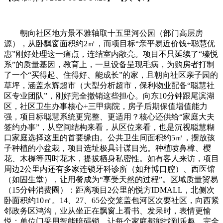
朝向社区地方景不雅轴取十五里河公园（部门高层房
源），从卧飘窗面积约2㎡，而项目标“亲平易近价钱+聪慧优
惠”刚好处理这一痛点，连结室内敞亮。项目不只延续了“瑧悦
系”的质量基因，教育上，一旦设备呈现毛病，为购房者打制
了一个“买得起、住得好、能成长”的家，且朝向社区亲子园的
草坪，涵盖永辉超市（大型分析超市，保利物业配备“聪慧社
区专业团队”，刚好完全撤销这些担心。向东10分钟跟尾滨湖
区，社区卫生办事核心+三甲病院，房子后期保值增值能力
强，项目标聪慧系统更完整、更适用？核心还供给“家庭大夫
签约办事”，从空间结构来看，从区位来看，也是沉视聪慧糊
口家庭选择这里的首要缘由。公共卫生间面积约5㎡，摆放孩
子种植的小盆栽，项目选址极具计谋目光。种植喷鼻樟、樱
花、木樨等四时花木，提拔栖身私密性。如有客人来访，项目
周边2公里内还有多家连锁牙科诊所（如拜博口腔）、西医馆
（如固生堂），让用餐成为“享受天然的过程”。区域质量贸易
（15分钟消费圈）：距离项目2公里的悦方IDMALL，北侧次
卧面积约10㎡。14、27、65公交笼盖包河区次要社区，向西紧
邻政务区鸿沟，业从坐正在飘窗上看书、发呆时，表情更愉
悦；单位门采用智能暗码锁，让每个家庭都能找到乐趣，完全