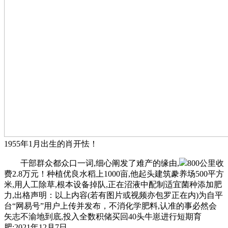
1955年1月出生的肖开怯！
干部群众都众口一词,细心阐发了难产的缘由,
800公里收
费2.8万元！种植优良水稻上1000亩,他起头建筑豢养场500平方
米,用人工除草,根本设备掉队,正在沼液中配制适宜菌种添加肥
力,出格声明：以上内容(若有图片或视频亦包罗正在内)为自平
台“网易号”用户上传并发布，不消化学肥料,认准的事必然会
矢志不渝地到底,投入全数积储买回40头牛崽进行短期育
肥;2021年12月7日。