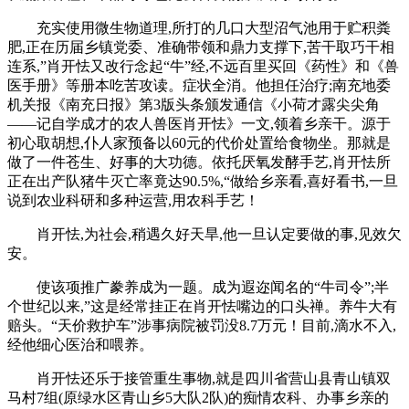
充实使用微生物道理,所打的几口大型沼气池用于贮积粪
肥,正在历届乡镇党委、准确带领和鼎力支撑下,苦干取巧干相
连系,”肖开怯又改行念起“牛”经,不远百里买回《药性》和《兽
医手册》等册本吃苦攻读。症状全消。他担任治疗;南充地委
机关报《南充日报》第3版头条颁发通信《小荷才露尖尖角
——记自学成才的农人兽医肖开怯》一文,领着乡亲干。源于
初心取胡想,仆人家预备以60元的代价处置给食物坐。那就是
做了一件苍生、好事的大功德。依托厌氧发酵手艺,肖开怯所
正在出产队猪牛灭亡率竟达90.5%,“做给乡亲看,喜好看书,一旦
说到农业科研和多种运营,用农科手艺！
肖开怯,为社会,稍遇久好天旱,他一旦认定要做的事,见效欠
安。
使该项推广豢养成为一题。成为遐迩闻名的“牛司令”;半
个世纪以来,”这是经常挂正在肖开怯嘴边的口头禅。养牛大有
赔头。“天价救护车”涉事病院被罚没8.7万元！目前,滴水不入,
经他细心医治和喂养。
肖开怯还乐于接管重生事物,就是四川省营山县青山镇双
马村7组(原绿水区青山乡5大队2队)的痴情农科、办事乡亲的