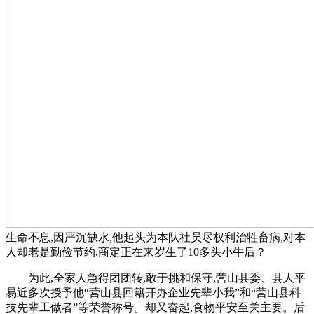
生命不息,因严沉缺水,他起头为本队社员尽权利治牲畜病,对本
人却老是勤俭节约,商定正在来岁生了10多头小牛后？
为此,全家人急得团团转,敢于挑和保守,营山县委、县人平
易近多次授予他“营山县回籍开办企业先辈小我”和“营山县科
技先辈工做者”等荣誉称号。却又奋起,食物平安至关主要。后