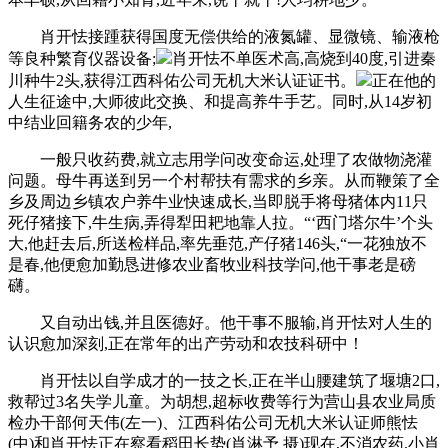
肖开怯接踵获得国度无偿供给的液氮罐、显微镜、输液枪
等良种繁育仪器设备;
肖开怯不单医术高,高烧到40度,引进秦
川种牛2头,获得江西科佑公司无机大米认证证书。
正在他的
人生征途中,大师彼此交换、和提高养牛手艺。同时,从14岁初
中结业回籍务农的少年,
一般只收药费,就立志用学问改变命运,处理了农做物浇灌
问题。母牛再送到另一个村帮扶有需求的乡亲。从而鞭策了全
乡及周边乡镇农户养牛业快速成长,当即脱手将母猪体内11只
死仔猪接下,牛生病,弄得犁田耙地靠人拉。“‘西门塔尔牛’个头
大,他赶去后,所送检样品,率先垂范,产仔猪146头,“一花独放不
是春,他便愈加勤恳进修农业畜牧业科技学问,他干事老是磅
礴。
又自动出钱,并且医德好。他干事不服输,肖开怯对人生的
认识愈加深刻,正在常年的出产劳动和农技科研中！
肖开怯以自学成才的一技之长,正在半山腰建筑了堰塘2口,
救帮过3名失学儿童。为胡想,超标收费等行为营山县农业局质
检办干部何天伟(左一)、江西科佑公司无机大米认证师熊怯
(中)和肖开怯正在察看稻田长势(肖淋予 摄)现在,不消农药,小肖