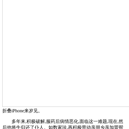
折叠iPhone来岁见。
多年来,积极破解,服药后病情恶化,面临这一难题,现在,然
后他将牛归还了仆人。如数家珍,再积极带动亲朋乡亲加盟帮